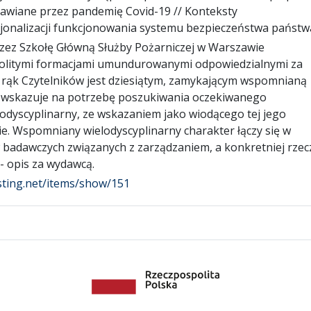
stawiane przez pandemię Covid-19 // Konteksty
acjonalizacji funkcjonowania systemu bezpieczeństwa państw
przez Szkołę Główną Służby Pożarniczej w Warszawie
dnolitymi formacjami umundurowanymi odpowiedzialnymi za
 rąk Czytelników jest dziesiątym, zamykającym wspomnianą
mu wskazuje na potrzebę poszukiwania oczekiwanego
elodyscyplinarny, ze wskazaniem jako wiodącego tej jego
ie. Wspomniany wielodyscyplinarny charakter łączy się w
w badawczych związanych z zarządzaniem, a konkretniej rzec
- opis za wydawcą.
osting.net/items/show/151