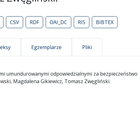
CSV
RDF
OAI_DC
RIS
BIBTEX
deksy
Egzemplarze
Pliki
cjami umundurowanymi odpowiedzialnymi za bezpieczeństwo
ewski, Magdalena Gikiewicz, Tomasz Zwęgliński.