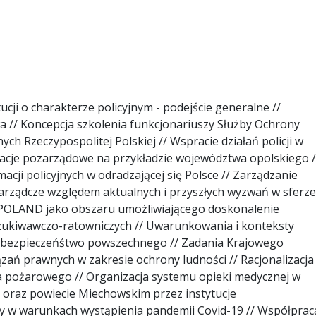
ucji o charakterze policyjnym - podejście generalne //
 // Koncepcja szkolenia funkcjonariuszy Służby Ochrony
 Rzeczypospolitej Polskiej // Wspracie działań policji w
acje pozarządowe na przykładzie województwa opolskiego /
macji policyjnych w odradzającej się Polsce // Zarządzanie
zarządcze względem aktualnych i przyszłych wyzwań w sferze
POLAND jako obszaru umożliwiającego doskonalenie
szukiwawczo-ratowniczych // Uwarunkowania i konteksty
ia bezpieczeńśtwo powszechnego // Zadania Krajowego
ń prawnych w zakresie ochrony ludności // Racjonalizacja
 pożarowego // Organizacja systemu opieki medycznej w
 oraz powiecie Miechowskim przez instytucje
y w warunkach wystąpienia pandemii Covid-19 // Współprac