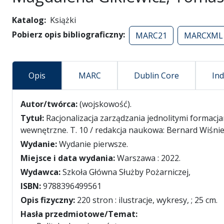
Katalog
Książki
Pobierz opis bibliograficzny
MARC21
MARCXML
Opis
MARC
Dublin Core
In
false
Autor/twórca:
(wojskowość).
Tytuł:
Racjonalizacja zarządzania jednolitymi forma
wewnętrzne. T. 10 / redakcja naukowa: Bernard Wiśni
Wydanie:
Wydanie pierwsze.
Miejsce i data wydania:
Warszawa : 2022.
Wydawca:
Szkoła Główna Służby Pożarniczej,
ISBN:
9788396499561
Opis fizyczny:
220 stron : ilustracje, wykresy, ; 25 cm.
Hasła przedmiotowe/Temat: