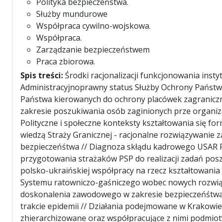
Polityka bezpieczeństwa.
Służby mundurowe
Współpraca cywilno-wojskowa.
Współpraca.
Zarządzanie bezpieczeństwem
Praca zbiorowa.
Spis treści:
Środki racjonalizacji funkcjonowania instyt
Administracyjnoprawny status Służby Ochrony Państwa
Państwa kierowanych do ochrony placówek zagranicznych
zakresie poszukiwania osób zaginionych prze organiz
Polityczne i społeczne konteksty kształtowania się for
wiedzą Straży Granicznej - racjonalne rozwiązywanie 
bezpieczeńśtwa // Diagnoza skłądu kadrowego USAR 
przygotowania strażaków PSP do realizacji zadań po
polsko-ukraińskiej współpracy na rzecz kształtowan
Systemu ratowniczo-gaśniczego wobec nowych rozwiąza
doskonalenia zawodowego w zakresie bezpieczeńśtwa
trakcie epidemii // Działania podejmowane w Krakowie
zhierarchizowane oraz współpracujące z nimi podmiot