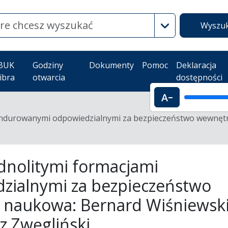
Wyszukiwanie z
Wyszuk
BUK
Godziny
Dokumenty
Pomoc
Deklaracja
ibra
otwarcia
dostępności
Pomniejszenie
undurowanymi odpowiedzialnymi za bezpieczeństwo wewnętrz
ednolitymi formacjami
ialnymi za bezpieczeństwo
a naukowa: Bernard Wiśniewski
 Zwęgliński.