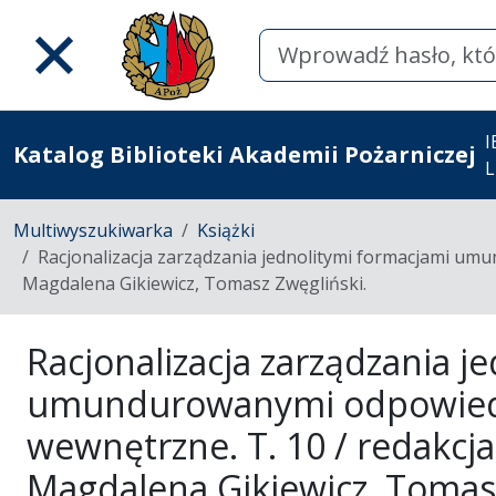
I
Katalog Biblioteki Akademii Pożarniczej
L
Multiwyszukiwarka
Książki
Racjonalizacja zarządzania jednolitymi formacjami um
Magdalena Gikiewicz, Tomasz Zwęgliński.
Racjonalizacja zarządzania j
umundurowanymi odpowiedz
wewnętrzne. T. 10 / redakcj
Magdalena Gikiewicz, Tomasz