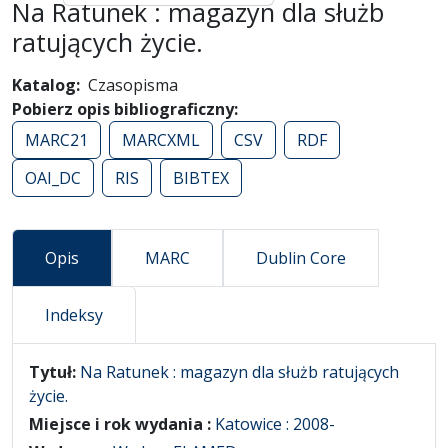
Na Ratunek : magazyn dla służb
ratujących życie.
Katalog
Czasopisma
Pobierz opis bibliograficzny
MARC21
MARCXML
CSV
RDF
OAI_DC
RIS
BIBTEX
Opis
MARC
Dublin Core
Indeksy
false
Tytuł:
Na Ratunek : magazyn dla służb ratujących
życie.
Miejsce i rok wydania :
Katowice : 2008-